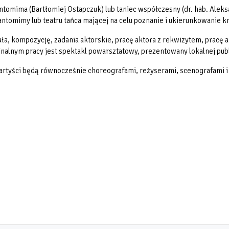
tomima (Bartłomiej Ostapczuk) lub taniec współczesny (dr. hab. Aleks
antomimy lub teatru tańca mającej na celu poznanie i ukierunkowanie
a, kompozycję, zadania aktorskie, pracę aktora z rekwizytem, pracę a
nalnym pracy jest spektakl powarsztatowy, prezentowany lokalnej publ
 artyści będą równocześnie choreografami, reżyserami, scenografami