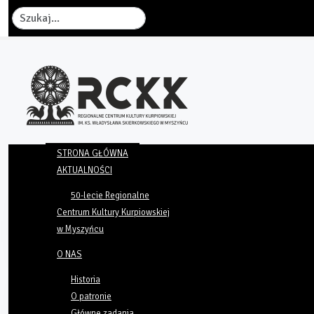
Szukaj
STRONA GŁÓWNA
AKTUALNOŚCI
50-lecie Regionalne
Centrum Kultury Kurpiowskiej
w Myszyńcu
O NAS
Historia
O patronie
Główne zadania