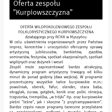
Oferta zespołu
"Kurpiowszczyzna"
OFERTA WILOPOKOLENIOWEGO ZESPOŁU
FOLKLORYSTYCZNEGO KURPIOWSZCZYZNA
działającego przy RCKK w Myszyńcu
W celu uświetnienia organizowanych przez Państwa
imprez, koncertów i uroczystości oferujemy oprawę
artystyczną jubileuszów, bankietów, zjazdów,
seminariów, festynów, spotkań okazjonalnych, spotkań
wigilijnych oraz dożynek i wesel
Zespół może zaprezentować bardzo atrakcyjny,
dynamiczny program artystyczny trwający od kilku
minut do ponad godziny (dwa wejścia). W programie
prezentujemy wszystkie tańce kurpiowskie m.in.:
powolniak, oberek, fafur, olender, stara baba,
okrąglak, żuraw, gołąbek, konik oraz polki: róniejsa,
trzęsionka, trempólka, „w trójki” itp. oraz kurpiowskie
pieśni "leśne", jak i skoczne "z przytrampywaniem".
Bardzo często nasze programy taneczne przeplatane
są przyśpiewkami, gadkami i muzyką ludową w