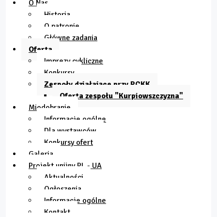
O Nas
Historia
O patronie
Główne zadania
Oferta
Imprezy cykliczne
Konkursy
Zespoły działające przy RCKK
Oferta zespołu "Kurpiowszczyzna"
Miodobranie
Informacje ogólne
Dla wystawców
Konkursy ofert
Galeria
Projekt unijny PL - UA
Aktualności
Ogłoszenia
Informacje ogólne
Kontakt