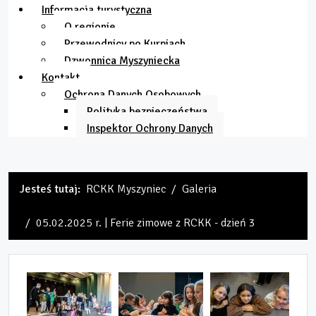
Informacja turystyczna
O regionie
Przewodnicy po Kurpiach
Dzwonnica Myszyniecka
Kontakt
Ochrona Danych Osobowych
Polityka bezpieczeństwa
Inspektor Ochrony Danych
Jesteś tutaj:
RCKK Myszyniec
Galeria
05.02.2025 r. | Ferie zimowe z RCKK - dzień 3