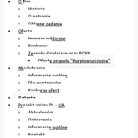
O Nas
Historia
O patronie
Główne zadania
Oferta
Imprezy cykliczne
Konkursy
Zespoły działające przy RCKK
Oferta zespołu "Kurpiowszczyzna"
Miodobranie
Informacje ogólne
Dla wystawców
Konkursy ofert
Galeria
Projekt unijny PL - UA
Aktualności
Ogłoszenia
Informacje ogólne
Kontakt