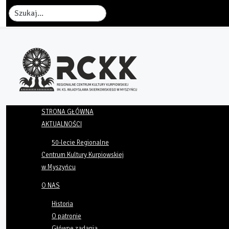
Szukaj
STRONA GŁÓWNA
AKTUALNOŚCI
50-lecie Regionalne
Centrum Kultury Kurpiowskiej
w Myszyńcu
O NAS
Historia
O patronie
Główne zadania