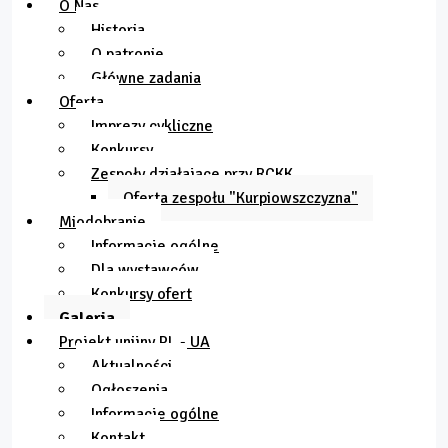
O Nas
Historia
O patronie
Główne zadania
Oferta
Imprezy cykliczne
Konkursy
Zespoły działające przy RCKK
Oferta zespołu "Kurpiowszczyzna"
Miodobranie
Informacje ogólne
Dla wystawców
Konkursy ofert
Galeria
Projekt unijny PL - UA
Aktualności
Ogłoszenia
Informacje ogólne
Kontakt