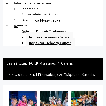
Informacja turystyczna
O regionie
Przewodnicy po Kurpiach
Dzwonnica Myszyniecka
Kontakt
Ochrona Danych Osobowych
Polityka bezpieczeństwa
Inspektor Ochrony Danych
Jesteś tutaj:
RCKK Myszyniec
Galeria
1-3.07.2024 r. | Etnowakacje ze Związkiem Kurpiów