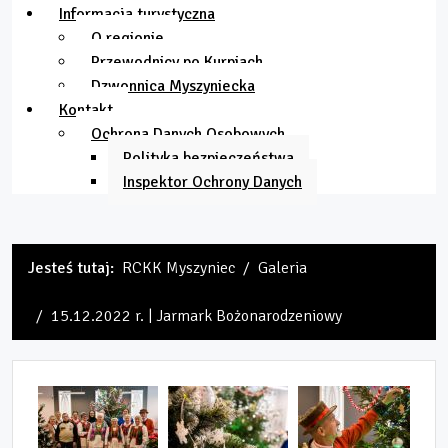
Informacja turystyczna
O regionie
Przewodnicy po Kurpiach
Dzwonnica Myszyniecka
Kontakt
Ochrona Danych Osobowych
Polityka bezpieczeństwa
Inspektor Ochrony Danych
Jesteś tutaj:
RCKK Myszyniec
Galeria
15.12.2022 r. | Jarmark Bożonarodzeniowy