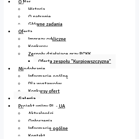
O Nas
Historia
O patronie
Główne zadania
Oferta
Imprezy cykliczne
Konkursy
Zespoły działające przy RCKK
Oferta zespołu "Kurpiowszczyzna"
Miodobranie
Informacje ogólne
Dla wystawców
Konkursy ofert
Galeria
Projekt unijny PL - UA
Aktualności
Ogłoszenia
Informacje ogólne
Kontakt