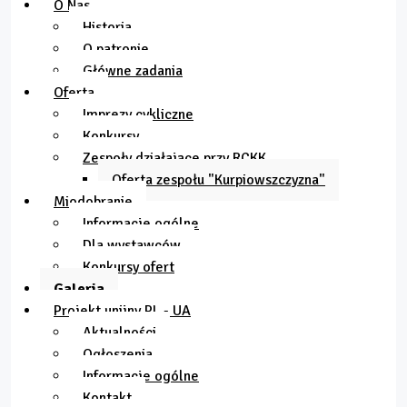
O Nas
Historia
O patronie
Główne zadania
Oferta
Imprezy cykliczne
Konkursy
Zespoły działające przy RCKK
Oferta zespołu "Kurpiowszczyzna"
Miodobranie
Informacje ogólne
Dla wystawców
Konkursy ofert
Galeria
Projekt unijny PL - UA
Aktualności
Ogłoszenia
Informacje ogólne
Kontakt