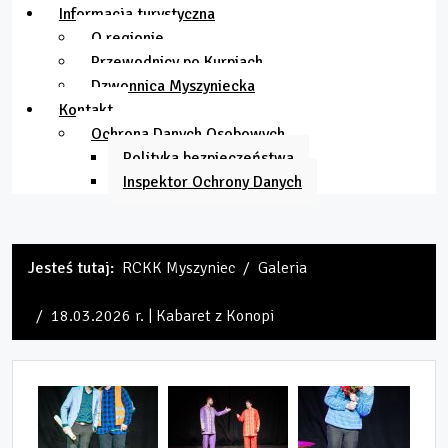
Informacja turystyczna
O regionie
Przewodnicy po Kurpiach
Dzwonnica Myszyniecka
Kontakt
Ochrona Danych Osobowych
Polityka bezpieczeństwa
Inspektor Ochrony Danych
Jesteś tutaj:
RCKK Myszyniec
Galeria
18.03.2026 r. | Kabaret z Konopi