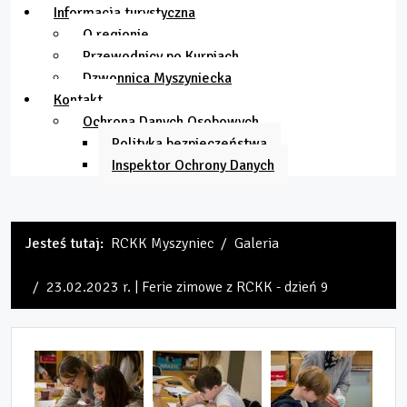
Informacja turystyczna
O regionie
Przewodnicy po Kurpiach
Dzwonnica Myszyniecka
Kontakt
Ochrona Danych Osobowych
Polityka bezpieczeństwa
Inspektor Ochrony Danych
Jesteś tutaj:
RCKK Myszyniec
Galeria
23.02.2023 r. | Ferie zimowe z RCKK - dzień 9