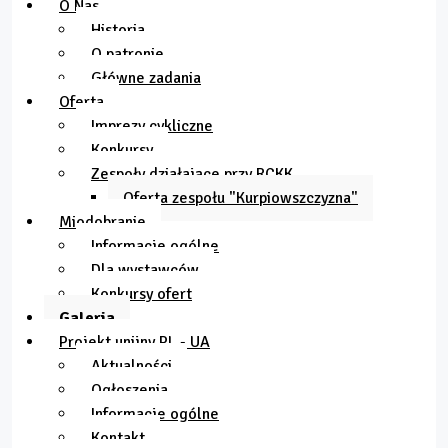
O Nas
Historia
O patronie
Główne zadania
Oferta
Imprezy cykliczne
Konkursy
Zespoły działające przy RCKK
Oferta zespołu "Kurpiowszczyzna"
Miodobranie
Informacje ogólne
Dla wystawców
Konkursy ofert
Galeria
Projekt unijny PL - UA
Aktualności
Ogłoszenia
Informacje ogólne
Kontakt