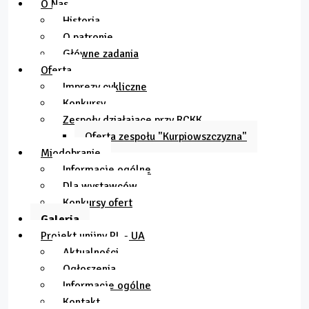
O Nas
Historia
O patronie
Główne zadania
Oferta
Imprezy cykliczne
Konkursy
Zespoły działające przy RCKK
Oferta zespołu "Kurpiowszczyzna"
Miodobranie
Informacje ogólne
Dla wystawców
Konkursy ofert
Galeria
Projekt unijny PL - UA
Aktualności
Ogłoszenia
Informacje ogólne
Kontakt