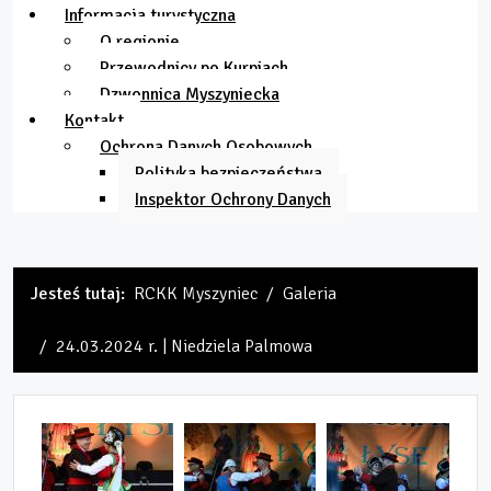
Informacja turystyczna
O regionie
Przewodnicy po Kurpiach
Dzwonnica Myszyniecka
Kontakt
Ochrona Danych Osobowych
Polityka bezpieczeństwa
Inspektor Ochrony Danych
Jesteś tutaj:
RCKK Myszyniec
Galeria
24.03.2024 r. | Niedziela Palmowa