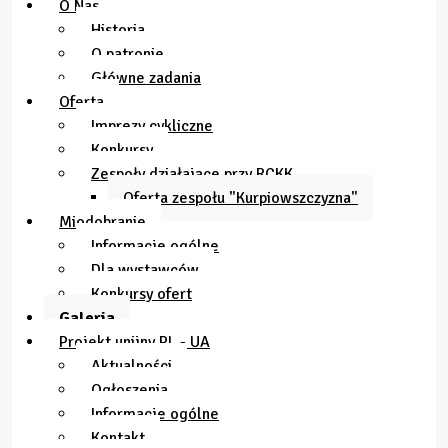
O Nas
Historia
O patronie
Główne zadania
Oferta
Imprezy cykliczne
Konkursy
Zespoły działające przy RCKK
Oferta zespołu "Kurpiowszczyzna"
Miodobranie
Informacje ogólne
Dla wystawców
Konkursy ofert
Galeria
Projekt unijny PL - UA
Aktualności
Ogłoszenia
Informacje ogólne
Kontakt