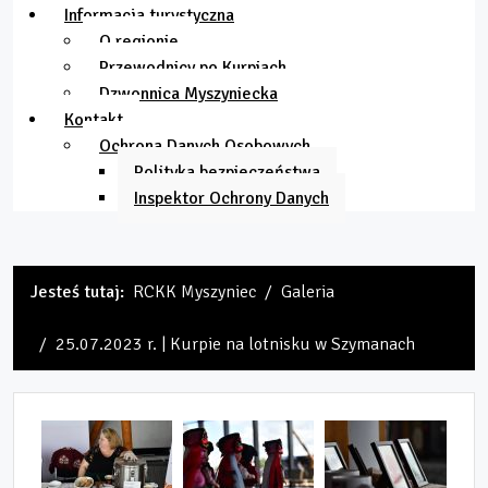
Informacja turystyczna
O regionie
Przewodnicy po Kurpiach
Dzwonnica Myszyniecka
Kontakt
Ochrona Danych Osobowych
Polityka bezpieczeństwa
Inspektor Ochrony Danych
Jesteś tutaj:
RCKK Myszyniec
Galeria
25.07.2023 r. | Kurpie na lotnisku w Szymanach