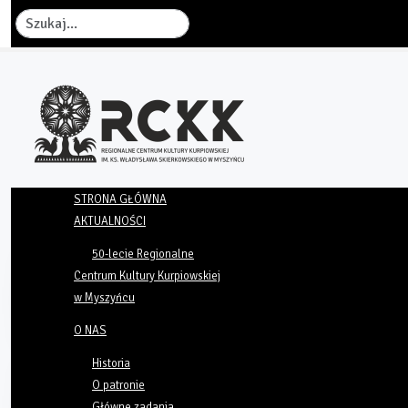
Szukaj
STRONA GŁÓWNA
AKTUALNOŚCI
50-lecie Regionalne
Centrum Kultury Kurpiowskiej
w Myszyńcu
O NAS
Historia
O patronie
Główne zadania