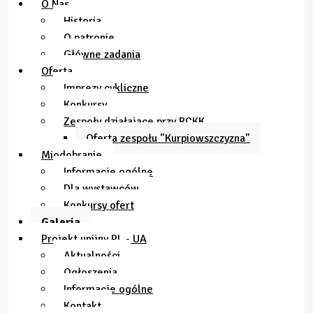
O Nas
Historia
O patronie
Główne zadania
Oferta
Imprezy cykliczne
Konkursy
Zespoły działające przy RCKK
Oferta zespołu "Kurpiowszczyzna"
Miodobranie
Informacje ogólne
Dla wystawców
Konkursy ofert
Galeria
Projekt unijny PL - UA
Aktualności
Ogłoszenia
Informacje ogólne
Kontakt