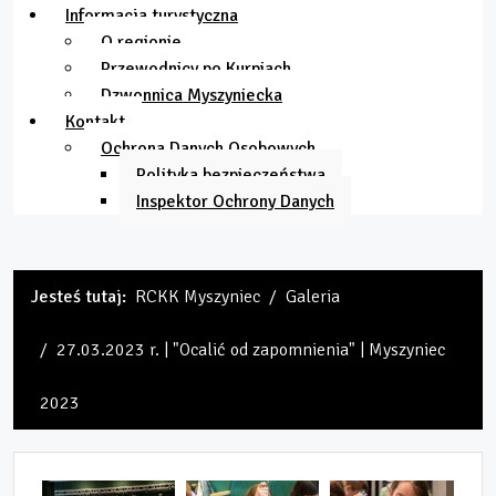
Informacja turystyczna
O regionie
Przewodnicy po Kurpiach
Dzwonnica Myszyniecka
Kontakt
Ochrona Danych Osobowych
Polityka bezpieczeństwa
Inspektor Ochrony Danych
Jesteś tutaj:
RCKK Myszyniec
Galeria
27.03.2023 r. | "Ocalić od zapomnienia" | Myszyniec
2023