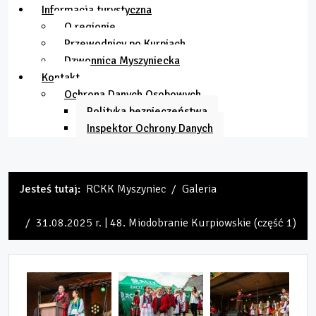
Informacja turystyczna
O regionie
Przewodnicy po Kurpiach
Dzwonnica Myszyniecka
Kontakt
Ochrona Danych Osobowych
Polityka bezpieczeństwa
Inspektor Ochrony Danych
Jesteś tutaj:
RCKK Myszyniec
Galeria
31.08.2025 r. | 48. Miodobranie Kurpiowskie (część 1)