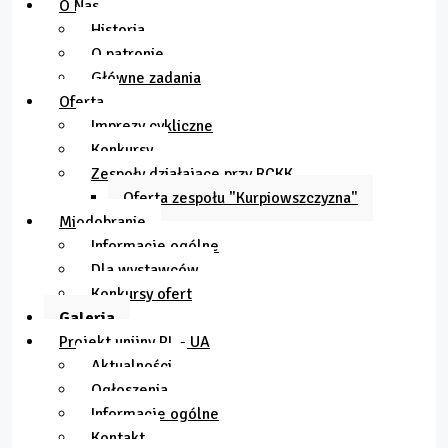
O Nas
Historia
O patronie
Główne zadania
Oferta
Imprezy cykliczne
Konkursy
Zespoły działające przy RCKK
Oferta zespołu "Kurpiowszczyzna"
Miodobranie
Informacje ogólne
Dla wystawców
Konkursy ofert
Galeria
Projekt unijny PL - UA
Aktualności
Ogłoszenia
Informacje ogólne
Kontakt