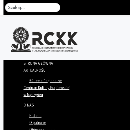
Szukaj
STRONA GŁÓWNA
AKTUALNOŚCI
50-lecie Regionalne
Centrum Kultury Kurpiowskiej
w Myszyńcu
O NAS
Historia
O patronie
Główne zadania