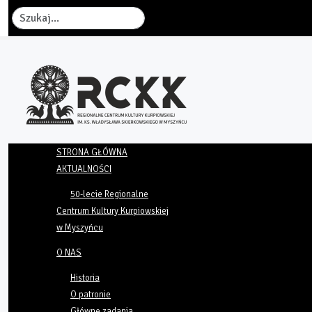
Szukaj
STRONA GŁÓWNA
AKTUALNOŚCI
50-lecie Regionalne
Centrum Kultury Kurpiowskiej
w Myszyńcu
O NAS
Historia
O patronie
Główne zadania