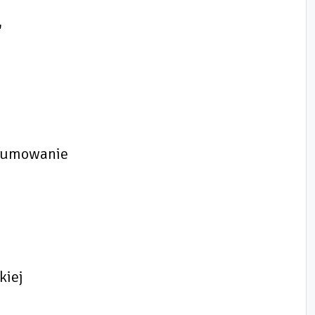
"
dsumowanie
kiej