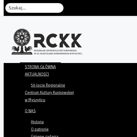
Szukaj
STRONA GŁÓWNA
AKTUALNOŚCI
50-lecie Regionalne
Centrum Kultury Kurpiowskiej
w Myszyńcu
O NAS
Historia
O patronie
Główne zadania