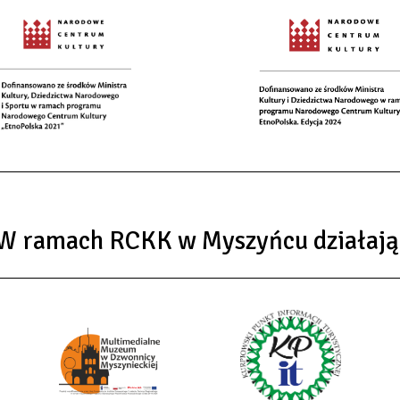
W ramach RCKK w Myszyńcu działają