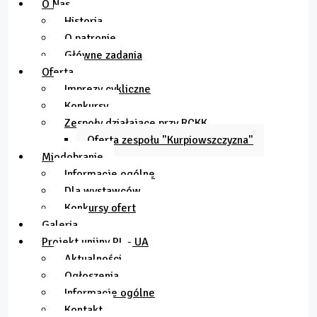
O Nas
Historia
O patronie
Główne zadania
Oferta
Imprezy cykliczne
Konkursy
Zespoły działające przy RCKK
Oferta zespołu "Kurpiowszczyzna"
Miodobranie
Informacje ogólne
Dla wystawców
Konkursy ofert
Galeria
Projekt unijny PL - UA
Aktualności
Ogłoszenia
Informacje ogólne
Kontakt