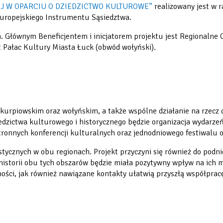
J W OPARCIU O DZIEDZICTWO KULTUROWE”
realizowany jest w 
uropejskiego Instrumentu Sąsiedztwa.
m. Głównym Beneficjentem i inicjatorem projektu jest Regionalne
st Pałac Kultury Miasta Łuck (obwód wołyński).
e kurpiowskim oraz wołyńskim, a także wspólne działanie na rzecz
edzictwa kulturowego i historycznego będzie organizacja wydarzeń
tronnych konferencji kulturalnych oraz jednodniowego festiwalu o
stycznych w obu regionach. Projekt przyczyni się również do podn
 historii obu tych obszarów będzie miała pozytywny wpływ na ich
ości, jak również nawiązane kontakty ułatwią przyszłą współpracę 