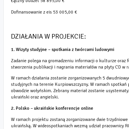
Łączny budżet 58 895,00 €
Dofinansowanie z eis 53 005,00 €
DZIAŁANIA W PROJEKCIE:
1. Wizyty studyjne – spotkania z twórcami ludowymi
Zadanie polega na gromadzeniu informacji o kulturze
oraz 
stworzenia publikacji i nagrania materiałów na płyty CD w 
W ramach działania zostanie zorganizowanych 5 dwudniowych
studyjnych na terenie Kurpiowszczyzny. W ramach spotkań pa
obwodzie wołyńskim. Zebrany materiał zostanie usystematyz
ukraiński oraz angielski.
2. Polsko
–
ukraińskie konferencje online
W ramach projektu zostaną zorganizowane dwie trzydniowe ko
ukraińską. W wideospotkaniach wezmą udział pracownicy RCKK