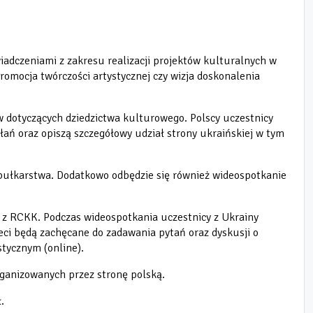
wiadczeniami z zakresu realizacji projektów kulturalnych w
romocja twórczości artystycznej czy wizja doskonalenia
w dotyczących dziedzictwa kulturowego. Polscy uczestnicy
ań oraz opiszą szczegółowy udział strony ukraińskiej w tym
bibułkarstwa. Dodatkowo odbędzie się również wideospotkanie
h z RCKK. Podczas wideospotkania uczestnicy z Ukrainy
ieci będą zachęcane do zadawania pytań oraz dyskusji o
stycznym (online).
rganizowanych przez stronę polską.
.