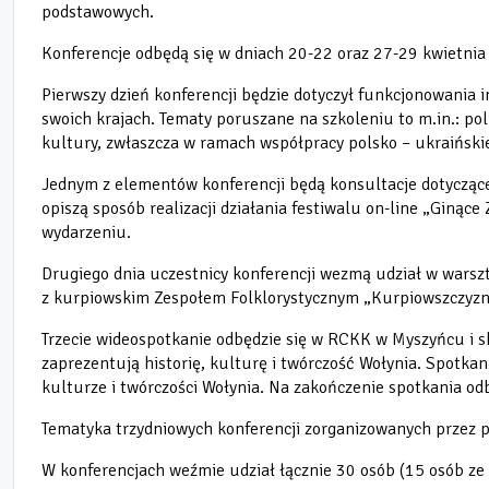
podstawowych.
Konferencje odbędą się w dniach 20-22 oraz 27-29 kwietnia
Pierwszy dzień konferencji będzie dotyczył funkcjonowania i
swoich krajach. Tematy poruszane na szkoleniu to m.in.: pol
kultury, zwłaszcza w ramach współpracy polsko
–
ukraińskie
Jednym z elementów konferencji będą konsultacje dotyczące 
opiszą sposób realizacji działania festiwalu on-line „Giną
wydarzeniu.
Drugiego dnia uczestnicy konferencji wezmą udział w warszt
z kurpiowskim Zespołem Folklorystycznym „Kurpiowszczyzn
Trzecie wideospotkanie odbędzie się w RCKK w Myszyńcu i s
zaprezentują historię, kulturę i twórczość Wołynia. Spotkan
kulturze i twórczości Wołynia. Na zakończenie spotkania odb
Tematyka trzydniowych konferencji zorganizowanych przez pa
W konferencjach weźmie udział łącznie 30 osób (15 osób ze st