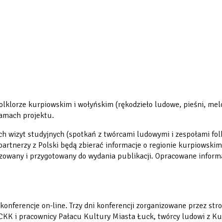
folklorze kurpiowskim i wołyńskim
(rękodzieło ludowe, pieśni, mel
ramach projektu.
 wizyt studyjnych (spotkań z twórcami ludowymi i zespołami fol
rtnerzy z Polski będą zbierać informacje o regionie kurpiowskim
owany i przygotowany do wydania publikacji. Opracowane informac
nferencje on-line. Trzy dni konferencji zorganizowane przez stron
 i pracownicy Pałacu Kultury Miasta Łuck, twórcy ludowi z Kurpi 