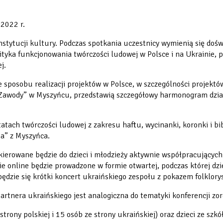
 2022 r.
nstytucji kultury. Podczas spotkania uczestnicy wymienią się doś
ityka funkcjonowania twórczości ludowej w Polsce i na Ukrainie, p
j.
sposobu realizacji projektów w Polsce, w szczególności projektó
ce Zawody” w Myszyńcu, przedstawią szczegółowy harmonogram dział
atach twórczości ludowej z zakresu haftu, wycinanki, koronki i 
a” z Myszyńca.
kierowane będzie do dzieci i młodzieży aktywnie współpracującyc
ie online będzie prowadzone w formie otwartej, podczas której dz
ędzie się krótki koncert ukraińskiego zespołu z pokazem folklory
rtnera ukraińskiego jest analogiczna do tematyki konferencji zo
rony polskiej i 15 osób ze strony ukraińskiej) oraz dzieci ze szkół