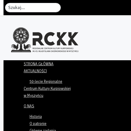
Szukaj
STRONA GŁÓWNA
AKTUALNOŚCI
50-lecie Regionalne
Centrum Kultury Kurpiowskiej
w Myszyńcu
O NAS
Historia
O patronie
Główne zadania