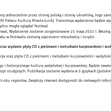
ny jednocześnie przez stronę polską i stronę ukraińską, tego sam
ofil Pałacu Kultury Miasta Łuck). Transmisja wydarzenia będzie 
yńcu mogła oglądać festiwal
tiwal. Wydarzenie zostanie zorganizowane 21 maja 2022 r. Wezmą 
ału w festiwalu zostaną zaproszeni mieszkańcy i turyści.
oraz wydanie płyty CD z pieśniami
i melodiami kurpiowskimi i woł
ja oraz płyta CD z pieśniami i melodiami kurpiowskimi i wołyński
o i historycznego kultury wołyńskiej i kurpiowskiej. Będzie zawi
izyt studyjnych
. Publikacja zostanie wydana w 3 językach (polskim
rii obu regionów. Zwiększy również dostępność do ciekawych inform