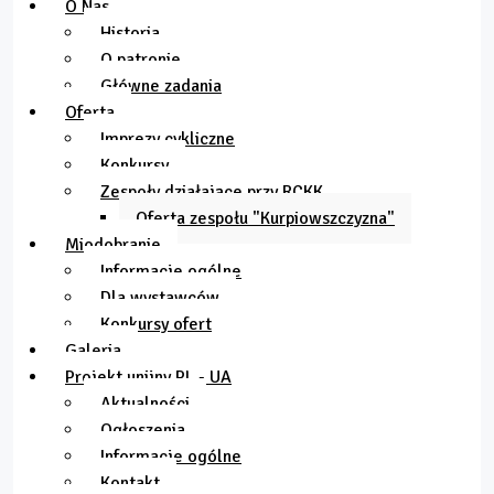
O Nas
Historia
O patronie
Główne zadania
Oferta
Imprezy cykliczne
Konkursy
Zespoły działające przy RCKK
Oferta zespołu "Kurpiowszczyzna"
Miodobranie
Informacje ogólne
Dla wystawców
Konkursy ofert
Galeria
Projekt unijny PL - UA
Aktualności
Ogłoszenia
Informacje ogólne
Kontakt