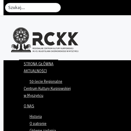
Szukaj
STRONA GŁÓWNA
AKTUALNOŚCI
50-lecie Regionalne
Centrum Kultury Kurpiowskiej
w Myszyńcu
O NAS
Historia
O patronie
Główne zadania