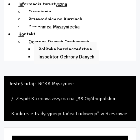
Informacja turystyczna
O regionie
Przewodnicy po Kurpiach
Dzwonnica Myszyniecka
Kontakt
Ochrona Danych Osobowych
Polityka bezpieczeństwa
Inspektor Ochrony Danych
Jesteś tutaj:
RCKK Myszyniec
Zespół Kurpiowszczyzna na „33 Ogólnopolskim
Konkursie Tradycyjnego Tańca Ludowego” w Rzeszowie.