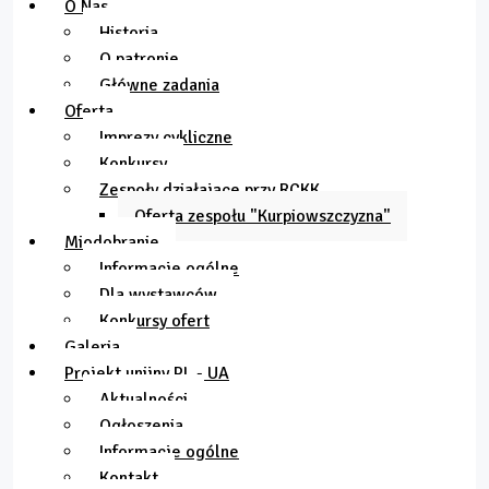
O Nas
Historia
O patronie
Główne zadania
Oferta
Imprezy cykliczne
Konkursy
Zespoły działające przy RCKK
Oferta zespołu "Kurpiowszczyzna"
Miodobranie
Informacje ogólne
Dla wystawców
Konkursy ofert
Galeria
Projekt unijny PL - UA
Aktualności
Ogłoszenia
Informacje ogólne
Kontakt