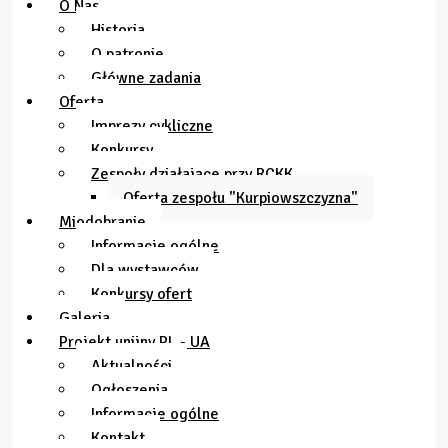
O Nas
Historia
O patronie
Główne zadania
Oferta
Imprezy cykliczne
Konkursy
Zespoły działające przy RCKK
Oferta zespołu "Kurpiowszczyzna"
Miodobranie
Informacje ogólne
Dla wystawców
Konkursy ofert
Galeria
Projekt unijny PL - UA
Aktualności
Ogłoszenia
Informacje ogólne
Kontakt