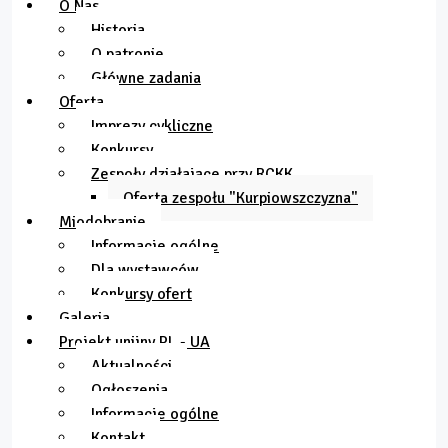
O Nas
Historia
O patronie
Główne zadania
Oferta
Imprezy cykliczne
Konkursy
Zespoły działające przy RCKK
Oferta zespołu "Kurpiowszczyzna"
Miodobranie
Informacje ogólne
Dla wystawców
Konkursy ofert
Galeria
Projekt unijny PL - UA
Aktualności
Ogłoszenia
Informacje ogólne
Kontakt