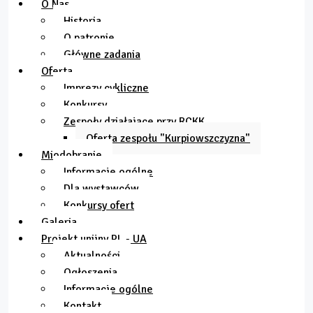
O Nas
Historia
O patronie
Główne zadania
Oferta
Imprezy cykliczne
Konkursy
Zespoły działające przy RCKK
Oferta zespołu "Kurpiowszczyzna"
Miodobranie
Informacje ogólne
Dla wystawców
Konkursy ofert
Galeria
Projekt unijny PL - UA
Aktualności
Ogłoszenia
Informacje ogólne
Kontakt