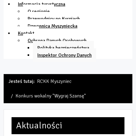
Informacja turystyczna
O regionie
Przewodnicy po Kurpiach
Dzwonnica Myszyniecka
Kontakt
Ochrona Danych Osobowych
Polityka bezpieczeństwa
Inspektor Ochrony Danych
Jesteś tutaj:
RCKK Myszyniec
Konkurs wokalny "Wygraj Szansę"
Aktualności