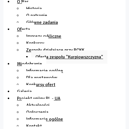
O Nas
Historia
O patronie
Główne zadania
Oferta
Imprezy cykliczne
Konkursy
Zespoły działające przy RCKK
Oferta zespołu "Kurpiowszczyzna"
Miodobranie
Informacje ogólne
Dla wystawców
Konkursy ofert
Galeria
Projekt unijny PL - UA
Aktualności
Ogłoszenia
Informacje ogólne
Kontakt