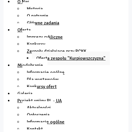
O Nas
Historia
O patronie
Główne zadania
Oferta
Imprezy cykliczne
Konkursy
Zespoły działające przy RCKK
Oferta zespołu "Kurpiowszczyzna"
Miodobranie
Informacje ogólne
Dla wystawców
Konkursy ofert
Galeria
Projekt unijny PL - UA
Aktualności
Ogłoszenia
Informacje ogólne
Kontakt