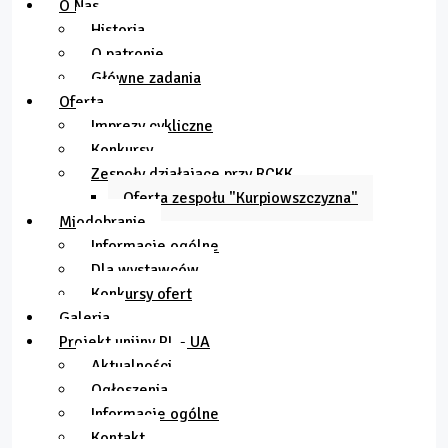
O Nas
Historia
O patronie
Główne zadania
Oferta
Imprezy cykliczne
Konkursy
Zespoły działające przy RCKK
Oferta zespołu "Kurpiowszczyzna"
Miodobranie
Informacje ogólne
Dla wystawców
Konkursy ofert
Galeria
Projekt unijny PL - UA
Aktualności
Ogłoszenia
Informacje ogólne
Kontakt