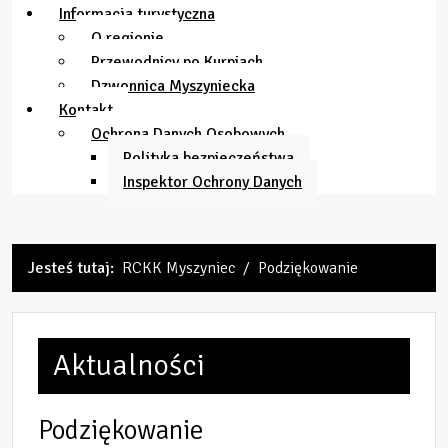
Informacja turystyczna
O regionie
Przewodnicy po Kurpiach
Dzwonnica Myszyniecka
Kontakt
Ochrona Danych Osobowych
Polityka bezpieczeństwa
Inspektor Ochrony Danych
Jesteś tutaj:
RCKK Myszyniec
Podziękowanie
Aktualności
Podziękowanie