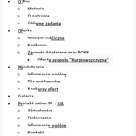
O Nas
Historia
O patronie
Główne zadania
Oferta
Imprezy cykliczne
Konkursy
Zespoły działające przy RCKK
Oferta zespołu "Kurpiowszczyzna"
Miodobranie
Informacje ogólne
Dla wystawców
Konkursy ofert
Galeria
Projekt unijny PL - UA
Aktualności
Ogłoszenia
Informacje ogólne
Kontakt