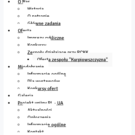
O Nas
Historia
O patronie
Główne zadania
Oferta
Imprezy cykliczne
Konkursy
Zespoły działające przy RCKK
Oferta zespołu "Kurpiowszczyzna"
Miodobranie
Informacje ogólne
Dla wystawców
Konkursy ofert
Galeria
Projekt unijny PL - UA
Aktualności
Ogłoszenia
Informacje ogólne
Kontakt