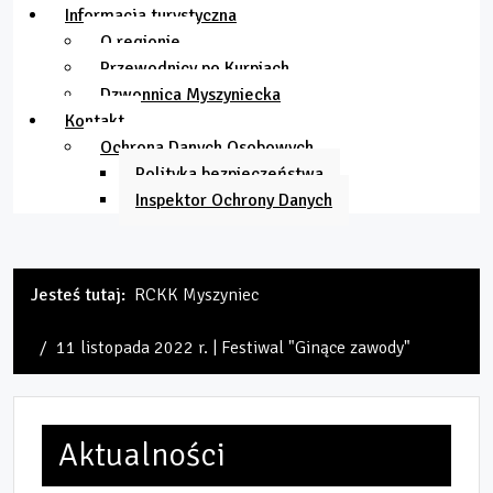
Informacja turystyczna
O regionie
Przewodnicy po Kurpiach
Dzwonnica Myszyniecka
Kontakt
Ochrona Danych Osobowych
Polityka bezpieczeństwa
Inspektor Ochrony Danych
Jesteś tutaj:
RCKK Myszyniec
11 listopada 2022 r. | Festiwal "Ginące zawody"
Aktualności