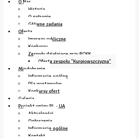
O Nas
Historia
O patronie
Główne zadania
Oferta
Imprezy cykliczne
Konkursy
Zespoły działające przy RCKK
Oferta zespołu "Kurpiowszczyzna"
Miodobranie
Informacje ogólne
Dla wystawców
Konkursy ofert
Galeria
Projekt unijny PL - UA
Aktualności
Ogłoszenia
Informacje ogólne
Kontakt