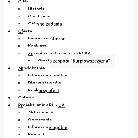
O Nas
Historia
O patronie
Główne zadania
Oferta
Imprezy cykliczne
Konkursy
Zespoły działające przy RCKK
Oferta zespołu "Kurpiowszczyzna"
Miodobranie
Informacje ogólne
Dla wystawców
Konkursy ofert
Galeria
Projekt unijny PL - UA
Aktualności
Ogłoszenia
Informacje ogólne
Kontakt