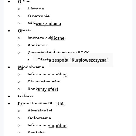
O Nas
Historia
O patronie
Główne zadania
Oferta
Imprezy cykliczne
Konkursy
Zespoły działające przy RCKK
Oferta zespołu "Kurpiowszczyzna"
Miodobranie
Informacje ogólne
Dla wystawców
Konkursy ofert
Galeria
Projekt unijny PL - UA
Aktualności
Ogłoszenia
Informacje ogólne
Kontakt