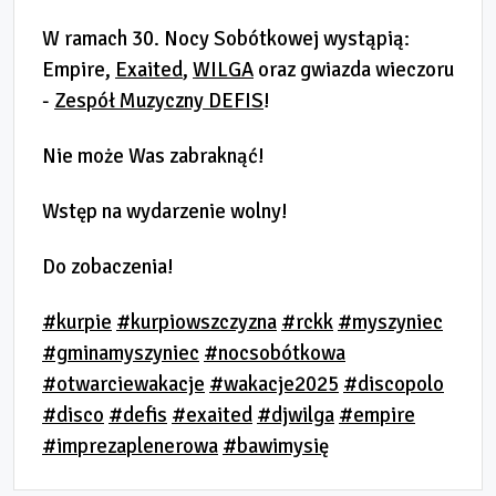
W ramach 30. Nocy Sobótkowej wystąpią:
Empire,
Exaited
,
WILGA
oraz gwiazda wieczoru
-
Zespół Muzyczny DEFIS
!
Nie może Was zabraknąć!
Wstęp na wydarzenie wolny!
Do zobaczenia!
#kurpie
#kurpiowszczyzna
#rckk
#myszyniec
#gminamyszyniec
#nocsobótkowa
#otwarciewakacje
#wakacje2025
#discopolo
#disco
#defis
#exaited
#djwilga
#empire
#imprezaplenerowa
#bawimysię