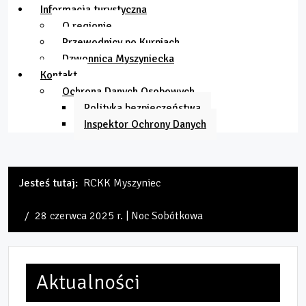
Informacja turystyczna
O regionie
Przewodnicy po Kurpiach
Dzwonnica Myszyniecka
Kontakt
Ochrona Danych Osobowych
Polityka bezpieczeństwa
Inspektor Ochrony Danych
Jesteś tutaj:
RCKK Myszyniec
28 czerwca 2025 r. | Noc Sobótkowa
Aktualności