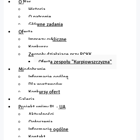
O Nas
Historia
O patronie
Główne zadania
Oferta
Imprezy cykliczne
Konkursy
Zespoły działające przy RCKK
Oferta zespołu "Kurpiowszczyzna"
Miodobranie
Informacje ogólne
Dla wystawców
Konkursy ofert
Galeria
Projekt unijny PL - UA
Aktualności
Ogłoszenia
Informacje ogólne
Kontakt