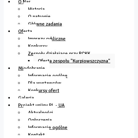
O Nas
Historia
O patronie
Główne zadania
Oferta
Imprezy cykliczne
Konkursy
Zespoły działające przy RCKK
Oferta zespołu "Kurpiowszczyzna"
Miodobranie
Informacje ogólne
Dla wystawców
Konkursy ofert
Galeria
Projekt unijny PL - UA
Aktualności
Ogłoszenia
Informacje ogólne
Kontakt