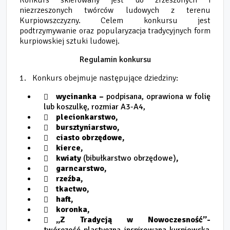
Konkurs skierowany jest do zrzeszonych i
niezrzeszonych twórców ludowych z terenu
Kurpiowszczyzny. Celem konkursu jest
podtrzymywanie oraz popularyzacja tradycyjnych form
kurpiowskiej sztuki ludowej.
Regulamin konkursu
1.
Konkurs obejmuje następujące dziedziny:
wycinanka –
podpisana, oprawiona w folię
lub koszulkę, rozmiar A3-A4,
plecionkarstwo,
bursztyniarstwo,
ciasto obrzędowe,
kierce,
kwiaty
(bibułkarstwo obrzędowe)
,
garncarstwo,
rzeźba,
tkactwo,
haft,
koronka,
„Z Tradycją w Nowoczesność”-