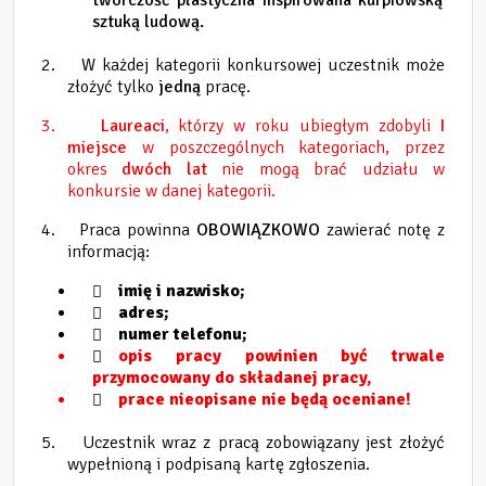
twórczość plastyczna inspirowana kurpiowską
sztuką ludową.
2.
W każdej kategorii konkursowej uczestnik może
złożyć tylko
jedną
pracę.
3.
Laureaci
, którzy w roku ubiegłym zdobyli
I
miejsce
w poszczególnych kategoriach, przez
okres
dwóch lat
nie mogą brać udziału w
konkursie w danej kategorii.
4.
Praca powinna
OBOWIĄZKOWO
zawierać notę z
informacją:
imię i nazwisko;
adres;
numer telefonu;
opis pracy powinien być trwale
przymocowany do składanej pracy,
prace nieopisane nie będą oceniane!
5.
Uczestnik wraz z pracą zobowiązany jest złożyć
wypełnioną i podpisaną kartę zgłoszenia.