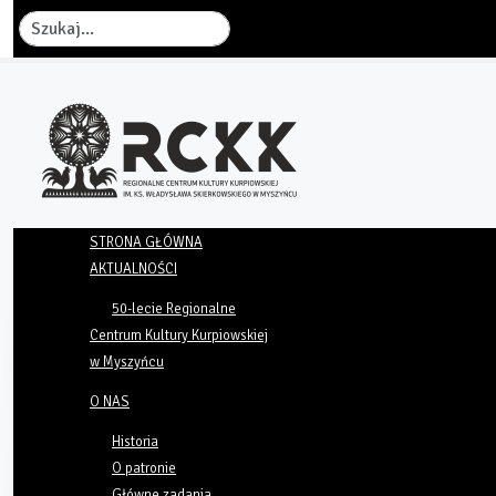
Szukaj
STRONA GŁÓWNA
AKTUALNOŚCI
50-lecie Regionalne
Centrum Kultury Kurpiowskiej
w Myszyńcu
O NAS
Historia
O patronie
Główne zadania