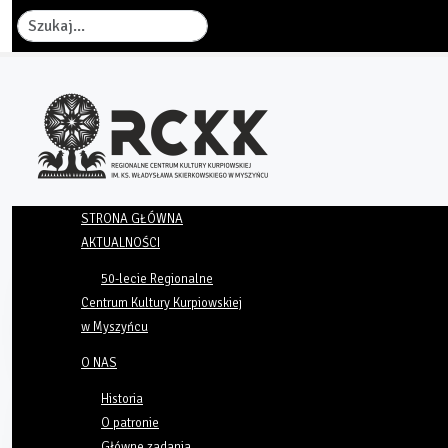
Szukaj
STRONA GŁÓWNA
AKTUALNOŚCI
50-lecie Regionalne
Centrum Kultury Kurpiowskiej
w Myszyńcu
O NAS
Historia
O patronie
Główne zadania