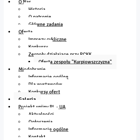
O Nas
Historia
O patronie
Główne zadania
Oferta
Imprezy cykliczne
Konkursy
Zespoły działające przy RCKK
Oferta zespołu "Kurpiowszczyzna"
Miodobranie
Informacje ogólne
Dla wystawców
Konkursy ofert
Galeria
Projekt unijny PL - UA
Aktualności
Ogłoszenia
Informacje ogólne
Kontakt