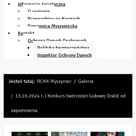
Informacja turystyczna
O regionie
Przewodnicy po Kurpiach
Dzwonnica Myszyniecka
Kontakt
Ochrona Danych Osobowych
Polityka bezpieczeństwa
Inspektor Ochrony Danych
Jesteś tutaj:
RCKK Myszyniec
Galeria
13.03.2024 r. | Konkurs twórczości ludowej Ocalić od
zapomnienia