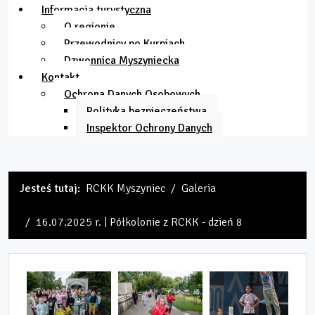
Informacja turystyczna
O regionie
Przewodnicy po Kurpiach
Dzwonnica Myszyniecka
Kontakt
Ochrona Danych Osobowych
Polityka bezpieczeństwa
Inspektor Ochrony Danych
Jesteś tutaj:
RCKK Myszyniec
Galeria
16.07.2025 r. | Półkolonie z RCKK - dzień 8