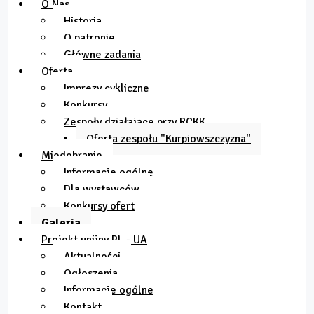
O Nas
Historia
O patronie
Główne zadania
Oferta
Imprezy cykliczne
Konkursy
Zespoły działające przy RCKK
Oferta zespołu "Kurpiowszczyzna"
Miodobranie
Informacje ogólne
Dla wystawców
Konkursy ofert
Galeria
Projekt unijny PL - UA
Aktualności
Ogłoszenia
Informacje ogólne
Kontakt