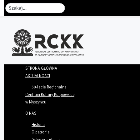
Szukaj
STRONA GŁÓWNA
AKTUALNOŚCI
50-lecie Regionalne
Centrum Kultury Kurpiowskiej
w Myszyńcu
O NAS
Historia
O patronie
Główne zadania