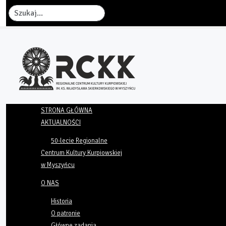
Szukaj
STRONA GŁÓWNA
AKTUALNOŚCI
50-lecie Regionalne
Centrum Kultury Kurpiowskiej
w Myszyńcu
O NAS
Historia
O patronie
Główne zadania