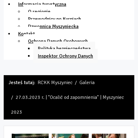
Informacja turystyczna
O regionie
Przewodnicy po Kurpiach
Dzwonnica Myszyniecka
Kontakt
Ochrona Danych Osobowych
Polityka bezpieczeństwa
Inspektor Ochrony Danych
Jesteś tutaj:
RCKK Myszyniec
Galeria
27.03.2023 r. | "Ocalić od zapomnienia" | Myszyniec
2023