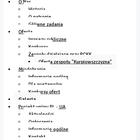
O Nas
Historia
O patronie
Główne zadania
Oferta
Imprezy cykliczne
Konkursy
Zespoły działające przy RCKK
Oferta zespołu "Kurpiowszczyzna"
Miodobranie
Informacje ogólne
Dla wystawców
Konkursy ofert
Galeria
Projekt unijny PL - UA
Aktualności
Ogłoszenia
Informacje ogólne
Kontakt