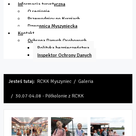
Informacja turystyczna
O regionie
Przewodnicy po Kurpiach
Dzwonnica Myszyniecka
Kontakt
Ochrona Danych Osobowych
Polityka bezpieczeństwa
Inspektor Ochrony Danych
Jesteś tutaj:
RCKK Myszyniec
Galeria
30.07-04.08 - Półkolonie z RCKK