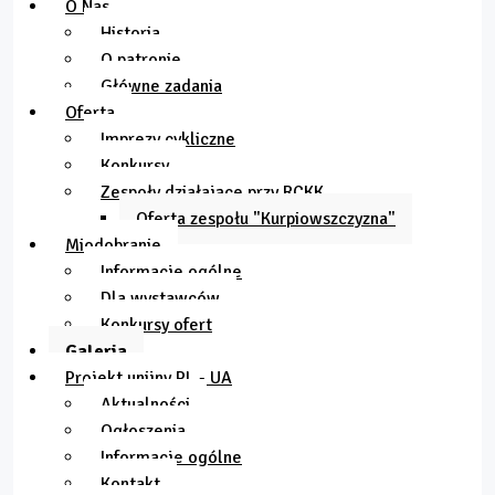
O Nas
Historia
O patronie
Główne zadania
Oferta
Imprezy cykliczne
Konkursy
Zespoły działające przy RCKK
Oferta zespołu "Kurpiowszczyzna"
Miodobranie
Informacje ogólne
Dla wystawców
Konkursy ofert
Galeria
Projekt unijny PL - UA
Aktualności
Ogłoszenia
Informacje ogólne
Kontakt