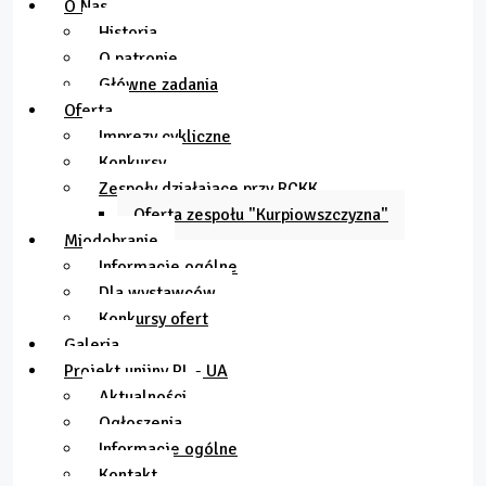
O Nas
Historia
O patronie
Główne zadania
Oferta
Imprezy cykliczne
Konkursy
Zespoły działające przy RCKK
Oferta zespołu "Kurpiowszczyzna"
Miodobranie
Informacje ogólne
Dla wystawców
Konkursy ofert
Galeria
Projekt unijny PL - UA
Aktualności
Ogłoszenia
Informacje ogólne
Kontakt