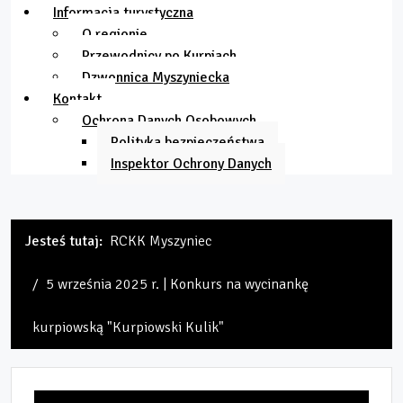
Informacja turystyczna
O regionie
Przewodnicy po Kurpiach
Dzwonnica Myszyniecka
Kontakt
Ochrona Danych Osobowych
Polityka bezpieczeństwa
Inspektor Ochrony Danych
Jesteś tutaj:
RCKK Myszyniec
5 września 2025 r. | Konkurs na wycinankę
kurpiowską "Kurpiowski Kulik"