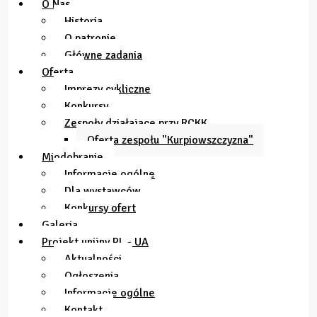
O Nas
Historia
O patronie
Główne zadania
Oferta
Imprezy cykliczne
Konkursy
Zespoły działające przy RCKK
Oferta zespołu "Kurpiowszczyzna"
Miodobranie
Informacje ogólne
Dla wystawców
Konkursy ofert
Galeria
Projekt unijny PL - UA
Aktualności
Ogłoszenia
Informacje ogólne
Kontakt