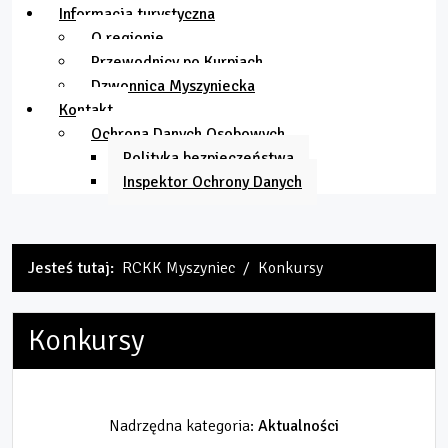
Informacja turystyczna
O regionie
Przewodnicy po Kurpiach
Dzwonnica Myszyniecka
Kontakt
Ochrona Danych Osobowych
Polityka bezpieczeństwa
Inspektor Ochrony Danych
Jesteś tutaj:
RCKK Myszyniec
Konkursy
Konkursy
Nadrzędna kategoria:
Aktualności