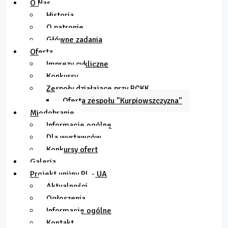
O Nas
Historia
O patronie
Główne zadania
Oferta
Imprezy cykliczne
Konkursy
Zespoły działające przy RCKK
Oferta zespołu "Kurpiowszczyzna"
Miodobranie
Informacje ogólne
Dla wystawców
Konkursy ofert
Galeria
Projekt unijny PL - UA
Aktualności
Ogłoszenia
Informacje ogólne
Kontakt