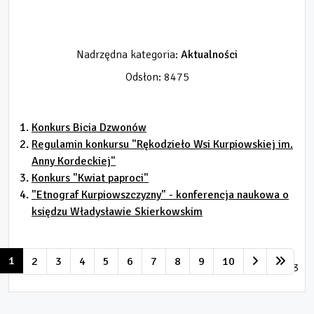
Nadrzędna kategoria:
Aktualności
Odsłon: 8475
Konkurs Bicia Dzwonów
Regulamin konkursu "Rękodzieło Wsi Kurpiowskiej im.
Anny Kordeckiej"
Konkurs "Kwiat paproci"
"Etnograf Kurpiowszczyzny" - konferencja naukowa o
księdzu Władysławie Skierkowskim
1
2
3
4
5
6
7
8
9
10
Strona 1 z 13