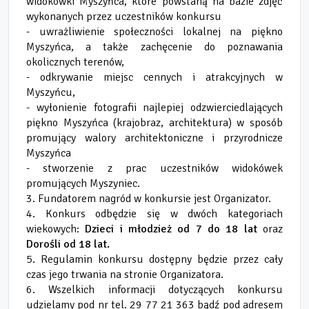
widokówki Myszyńca, które powstaną na bazie zdjęć
wykonanych przez uczestników konkursu
- uwrażliwienie społeczności lokalnej na piękno
Myszyńca, a także zachęcenie do poznawania
okolicznych terenów,
- odkrywanie miejsc cennych i atrakcyjnych w
Myszyńcu,
- wyłonienie fotografii najlepiej odzwierciedlających
piękno Myszyńca (krajobraz, architektura) w sposób
promujący walory architektoniczne i przyrodnicze
Myszyńca
- stworzenie z prac uczestników widokówek
promujących Myszyniec.
3. Fundatorem nagród w konkursie jest Organizator.
4. Konkurs odbędzie się w dwóch kategoriach
wiekowych:
Dzieci i młodzież od 7 do 18 lat
oraz
Dorośli od 18 lat.
5. Regulamin konkursu dostępny będzie przez cały
czas jego trwania na stronie Organizatora.
6. Wszelkich informacji dotyczących konkursu
udzielamy pod nr tel. 29 77 21 363 bądź pod adresem