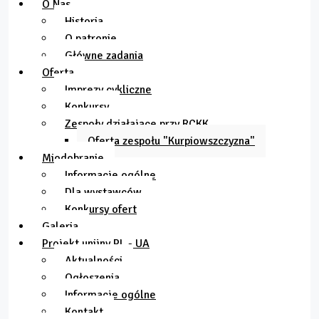
O Nas
Historia
O patronie
Główne zadania
Oferta
Imprezy cykliczne
Konkursy
Zespoły działające przy RCKK
Oferta zespołu "Kurpiowszczyzna"
Miodobranie
Informacje ogólne
Dla wystawców
Konkursy ofert
Galeria
Projekt unijny PL - UA
Aktualności
Ogłoszenia
Informacje ogólne
Kontakt