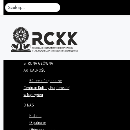
Szukaj
STRONA GŁÓWNA
AKTUALNOŚCI
50-lecie Regionalne
Centrum Kultury Kurpiowskiej
w Myszyńcu
O NAS
Historia
O patronie
Główne zadania