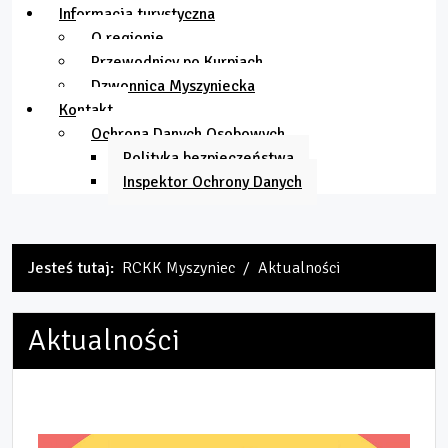
Informacja turystyczna
O regionie
Przewodnicy po Kurpiach
Dzwonnica Myszyniecka
Kontakt
Ochrona Danych Osobowych
Polityka bezpieczeństwa
Inspektor Ochrony Danych
Jesteś tutaj:
RCKK Myszyniec
Aktualności
Aktualności