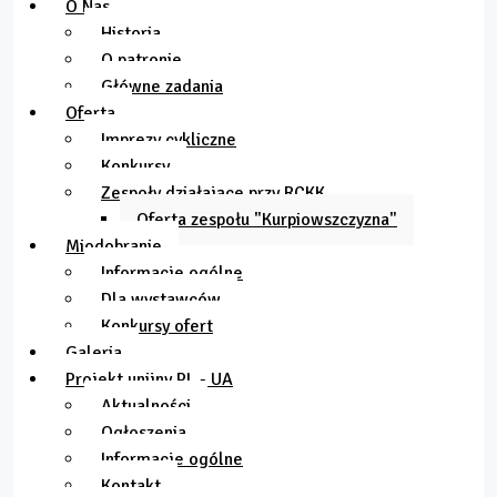
O Nas
Historia
O patronie
Główne zadania
Oferta
Imprezy cykliczne
Konkursy
Zespoły działające przy RCKK
Oferta zespołu "Kurpiowszczyzna"
Miodobranie
Informacje ogólne
Dla wystawców
Konkursy ofert
Galeria
Projekt unijny PL - UA
Aktualności
Ogłoszenia
Informacje ogólne
Kontakt