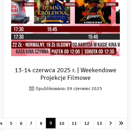
13-14 czerwca 2025 r. | Weekendowe
Projekcje Filmowe
Opublikowano: 09 czerwiec 2025
9
4
5
6
7
8
10
11
12
13
Strona 9 z 85